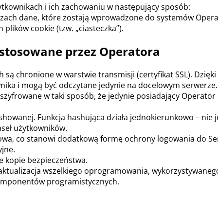
żytkownikach i ich zachowaniu w następujący sposób:
ach dane, które zostają wprowadzone do systemów Opera
lików cookie (tzw. „ciasteczka”).
stosowane przez Operatora
są chronione w warstwie transmisji (certyfikat SSL). Dzi
nika i mogą być odczytane jedynie na docelowym serwerze.
frowane w taki sposób, że jedynie posiadający Operator k
owanej. Funkcja hashująca działa jednokierunkowo – nie jes
seł użytkowników.
kowa, co stanowi dodatkową formę ochrony logowania do Se
jne.
e kopie bezpieczeństwa.
aktualizacja wszelkiego oprogramowania, wykorzystywaneg
 komponentów programistycznych.