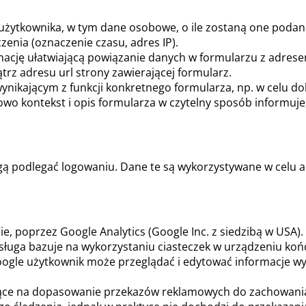
użytkownika, w tym dane osobowe, o ile zostaną one podan
enia (oznaczenie czasu, adres IP).
mację ułatwiającą powiązanie danych w formularzu z adrese
rz adresu url strony zawierającej formularz.
nikającym z funkcji konkretnego formularza, np. w celu do
owo kontekst i opis formularza w czytelny sposób informuje,
ą podlegać logowaniu. Dane te są wykorzystywane w celu 
ie, poprzez Google Analytics (Google Inc. z siedzibą w USA)
ługa bazuje na wykorzystaniu ciasteczek w urządzeniu koń
gle użytkownik może przeglądać i edytować informacje wyn
jące na dopasowanie przekazów reklamowych do zachowania 