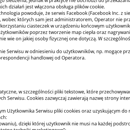
o śledzenia, jednak w praktyce nie dochodzi do przekaza
h działań jest włączona obsługa plików cookie.
echnologia powoduje, że serwis Facebook (Facebook Inc. z s
, wobec których sam jest administratorem, Operator nie p
korzystaniu ciasteczek w urządzeniu końcowym użytkownik
użytkowników poprzez tworzenie map ciepła oraz nagrywani
nie wie on jakiej osoby fizycznej one dotyczą. W szczególn
nie Serwisu w odniesieniu do użytkowników, np. mogące pr
korespondencji handlowej od Operatora.
ormatyczne, w szczególności pliki tekstowe, które przechow
ch Serwisu. Cookies zazwyczaj zawierają nazwę strony inte
Użytkownika Serwisu pliki cookies oraz uzyskującym do ni
ach:
owaniu), dzięki której użytkownik nie musi na każdej podstr