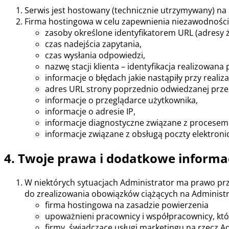
Serwis jest hostowany (technicznie utrzymywany) na
Firma hostingowa w celu zapewnienia niezawodności 
zasoby określone identyfikatorem URL (adresy 
czas nadejścia zapytania,
czas wysłania odpowiedzi,
nazwę stacji klienta – identyfikacja realizowana
informacje o błędach jakie nastąpiły przy realiza
adres URL strony poprzednio odwiedzanej przez 
informacje o przeglądarce użytkownika,
informacje o adresie IP,
informacje diagnostyczne związane z procesem 
informacje związane z obsługą poczty elektroni
4. Twoje prawa i dodatkowe informa
W niektórych sytuacjach Administrator ma prawo pr
do zrealizowania obowiązków ciążących na Administr
firma hostingowa na zasadzie powierzenia
upoważnieni pracownicy i współpracownicy, którz
firmy, świadczące usługi marketingu na rzecz A