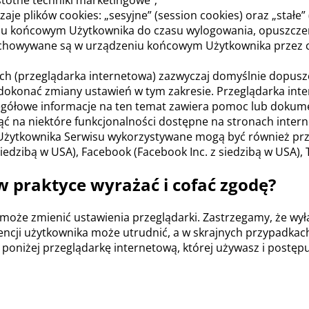
Istotne techniki marketingowe”;
 plików cookies: „sesyjne” (session cookies) oraz „stałe” (
u końcowym Użytkownika do czasu wylogowania, opuszczen
przechowywane są w urządzeniu końcowym Użytkownika przez 
h (przeglądarka internetowa) zazwyczaj domyślnie dopusz
onać zmiany ustawień w tym zakresie. Przeglądarka intern
gółowe informacje na ten temat zawiera pomoc lub dokumen
ć na niektóre funkcjonalności dostępne na stronach inter
Użytkownika Serwisu wykorzystywane mogą być również pr
iedzibą w USA), Facebook (Facebook Inc. z siedzibą w USA), Tw
 w praktyce wyrażać i cofać zgodę?
, może zmienić ustawienia przeglądarki. Zastrzegamy, że wy
rencji użytkownika może utrudnić, a w skrajnych przypadka
 poniżej przeglądarkę internetową, której używasz i postępu