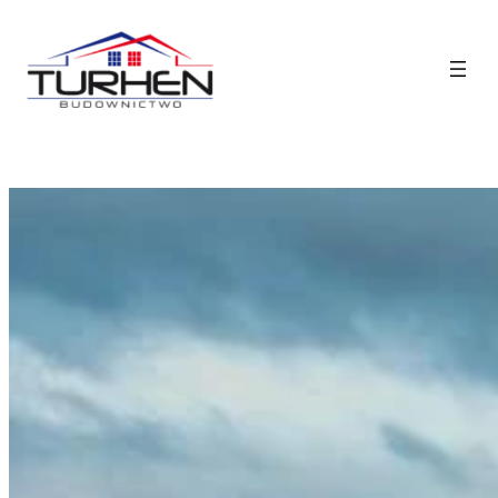
Przejdź
do
treści