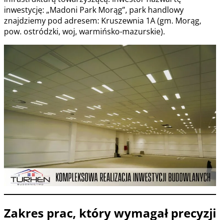
inwestycję: „Madoni Park Morąg”, park handlowy
znajdziemy pod adresem: Kruszewnia 1A (gm. Morąg,
pow. ostródzki, woj, warmińsko-mazurskie).
Zakres prac, który wymagał precyzji