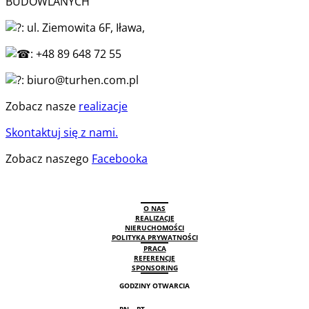
BUDOWLANYCH
: ul. Ziemowita 6F, Iława,
: +48 89 648 72 55
: biuro@turhen.com.pl
Zobacz nasze
realizacje
Skontaktuj się z nami.
Zobacz naszego
Facebooka
O NAS
REALIZACJE
NIERUCHOMOŚCI
POLITYKA PRYWATNOŚCI
PRACA
REFERENCJE
SPONSORING
GODZINY OTWARCIA