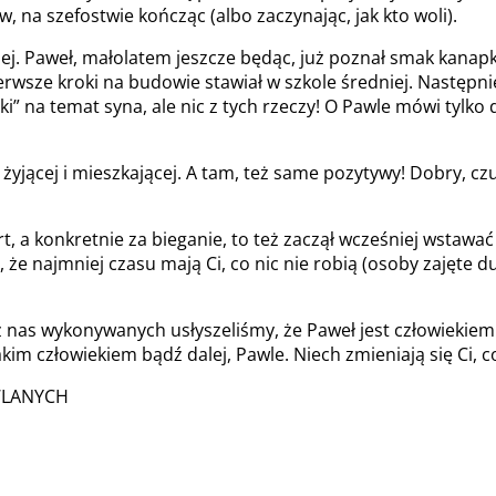
na szefostwie kończąc (albo zaczynając, jak kto woli).
ej. Paweł, małolatem jeszcze będąc, już poznał smak kanapki
wsze kroki na budowie stawiał w szkole średniej. Następnie t
” na temat syna, ale nic z tych rzeczy! O Pawle mówi tylko d
ącej i mieszkającej. A tam, też same pozytywy! Dobry, czuł
t, a konkretnie za bieganie, to też zaczął wcześniej wstawać 
, że najmniej czasu mają Ci, co nic nie robią (osoby zajęte
zez nas wykonywanych usłyszeliśmy, że Paweł jest człowiek
takim człowiekiem bądź dalej, Pawle. Niech zmieniają się Ci, c
WLANYCH