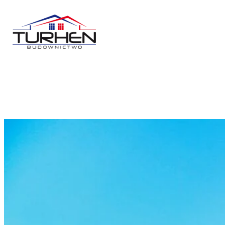
Przejdź
do
treści