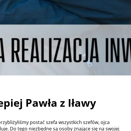
epiej Pawła z Iławy
ybliżyliśmy postać szefa wszystkich szefów, ojca
uduje. Do tego niezbędne są osoby znające się na swojej