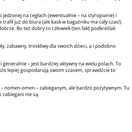
 jedzonej na cegłach (ewentualnie – na styropianie) i
rafił już do biura (ale kask w bagażniku ma cały czas!).
obrze. Bo też dobry to człowiek (ten fakt podkreślali
y, zabawny, troskliwy dla swoich dzieci, a i podobno
i generalnie – jest bardziej aktywny na wielu polach. To
 dużo lepiej gospodarują swoim czasem, sprawdźcie to
iem – nomen-omen – zabieganym, ale bardzo pozytywnym. Tu
o zabiegani nie są.