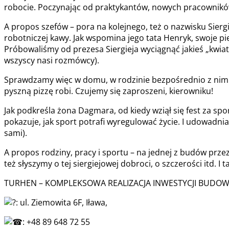
robocie. Poczynając od praktykantów, nowych pracowników, 
A propos szefów – pora na kolejnego, też o nazwisku Siergi
robotniczej kawy. Jak wspomina jego tata Henryk, swoje pier
Próbowaliśmy od prezesa Siergieja wyciągnąć jakieś „kwiatki
wszyscy nasi rozmówcy).
Sprawdzamy więc w domu, w rodzinie bezpośrednio z nim żyj
pyszną pizzę robi. Czujemy się zaproszeni, kierowniku!
Jak podkreśla żona Dagmara, od kiedy wziął się fest za spor
pokazuje, jak sport potrafi wyregulować życie. I udowadnia
sami).
A propos rodziny, pracy i sportu – na jednej z budów pr
też słyszymy o tej siergiejowej dobroci, o szczerości itd. I 
TURHEN – KOMPLEKSOWA REALIZACJA INWESTYCJI BUDO
: ul. Ziemowita 6F, Iława,
: +48 89 648 72 55