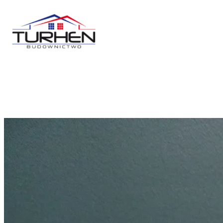
Przejdź
do
treści