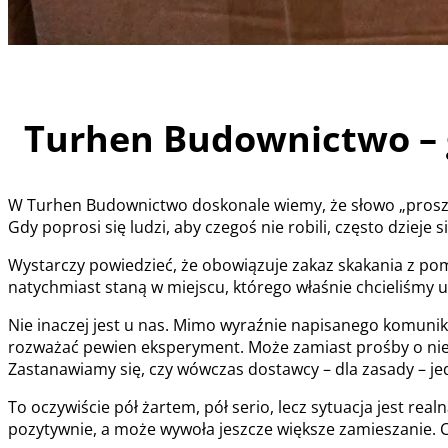
Turhen Budownictwo – g
W Turhen Budownictwo doskonale wiemy, że słowo „proszę”
Gdy poprosi się ludzi, aby czegoś nie robili, często dzieje
Wystarczy powiedzieć, że obowiązuje zakaz skakania z pom
natychmiast staną w miejscu, którego właśnie chcieliśmy
Nie inaczej jest u nas. Mimo wyraźnie napisanego komunik
rozważać pewien eksperyment. Może zamiast prośby o nies
Zastanawiamy się, czy wówczas dostawcy – dla zasady – jed
To oczywiście pół żartem, pół serio, lecz sytuacja jest re
pozytywnie, a może wywoła jeszcze większe zamieszanie. 