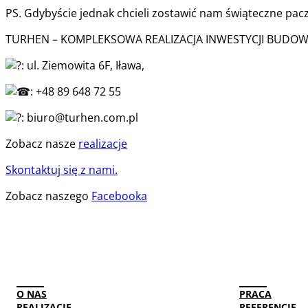
PS. Gdybyście jednak chcieli zostawić nam świąteczne paczk
TURHEN – KOMPLEKSOWA REALIZACJA INWESTYCJI BUDO
: ul. Ziemowita 6F, Iława,
: +48 89 648 72 55
: biuro@turhen.com.pl
Zobacz nasze
realizacje
Skontaktuj się z nami.
Zobacz naszego
Facebooka
O NAS
PRACA
REALIZACJE
REFERENCJE