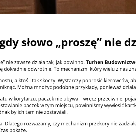
dy słowo „proszę” nie dz
 nie zawsze działa tak, jak powinno.
Turhen Budownictwo
 się dokładnie odwrotnie. To mechanizm, który wielu z nas zn
ostu, a ktoś i tak skoczy. Wystarczy poprosić kierowców, 
 uniknąć. Można mnożyć podobne przykłady, ponieważ działa
atu w korytarzu, paczek nie ubywa – wręcz przeciwnie, pojaw
tawianie paczek w tym miejscu, powinniśmy wywiesić kartkę
nak by ich tam nie zostawiali.
alna. Dlatego rozważamy, czy mechanizm przekory nie zadział
Czas pokaże.