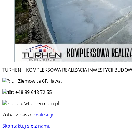
TURHEN – KOMPLEKSOWA REALIZACJA INWESTYCJI BUDO
: ul. Ziemowita 6F, Iława,
: +48 89 648 72 55
: biuro@turhen.com.pl
Zobacz nasze
realizacje
Skontaktuj się z nami.