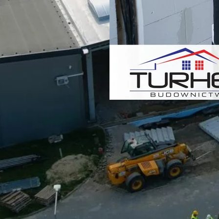
 jeden! Chyba… W momencie,
ten wpis, to może już być za
 być za późno na kupno
skim Osiedle przy Mieszka,
 tylko jeden! Nie straszymy,
warantujemy, że np. dziś do
 ten nie znajdzie nowego
No ale przecież w życiu…
Lech-Jar – doświad
jakość w instalacj
wodno-kanalizacy
Osiedlu Przy Mies
2025-08-29
Lata doświadczeń, mnóstwo 
zakończonych sukcesem Koop