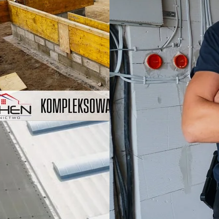
 dom na Osiedlu
szka w Iławie –
kaj w spokojnej