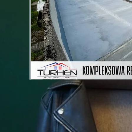
Turhen dla rolnictwa –
realizowaliśmy projekt w
Pacółtowie
2025-09-18
Nie tylko realizacja inwestycji