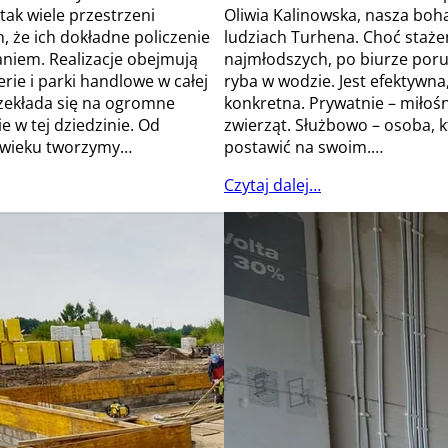
tak wiele przestrzeni
Oliwia Kalinowska, nasza boha
, że ich dokładne policzenie
ludziach Turhena. Choć staże
niem. Realizacje obejmują
najmłodszych, po biurze porus
erie i parki handlowe w całej
ryba w wodzie. Jest efektywna,
rzekłada się na ogromne
konkretna. Prywatnie – miłoś
 w tej dziedzinie. Od
zwierząt. Służbowo – osoba, k
 wieku tworzymy…
postawić na swoim.…
Czytaj dalej…