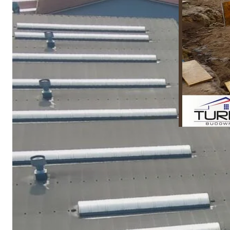
Ostatni
Przy Mie
zamiesz
okolicy!
2025-09-04