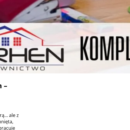
 –
urą… ale z
nięta,
pracuje