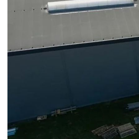
Został tylko
gdy czytacie 
późno… Może
domu na iław
bo został już
ale też nie g
wieczora dom
właściciela. 
Czytaj dalej…