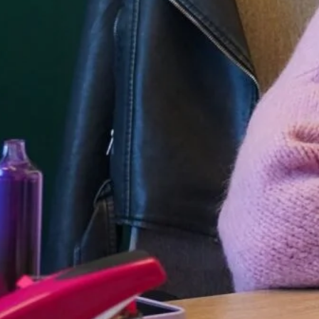
mieszkaniowych czy związanych z handlem
i usługami, ale także tych dotyczących
branży żywieniowej, rolnictwa itd. – zakres
działania Turhen Budownictwo jest
naprawdę szeroki. W ostatnich tygodniach
w Gospodarstwie Ekologicznym w
Pacółtowie (pow. ostródzki) realizowaliśmy
projekt związany z wykonaniem płyty
obornikowej. Naszym zadaniem było tu
uszczelnienie istniejących już murów oraz
stworzenie płyty…
Czytaj dalej…