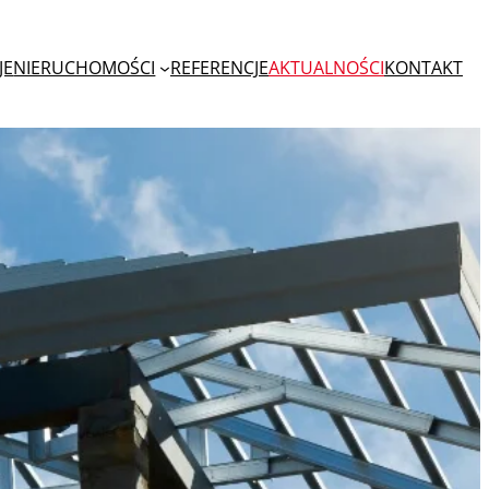
JE
NIERUCHOMOŚCI
REFERENCJE
AKTUALNOŚCI
KONTAKT