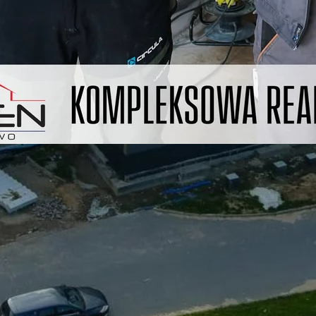
społeczności. Mamy tego świadomość.
Wiemy też jednak, że te kluby – aby móc
normalnie funkcjonować – potrzebują
wsparcia. Działając m.in. na lokalnym
rynku budowlanym nie zapominamy o tym
i chętnie pomogliśmy w przeszłości
sportowcom z różnych dyscyplin. Nie
inaczej jest z Jeziorakiem Iława,…
Czytaj dalej…
czenie i
ach
jnych na
zka
projektów
eracja to