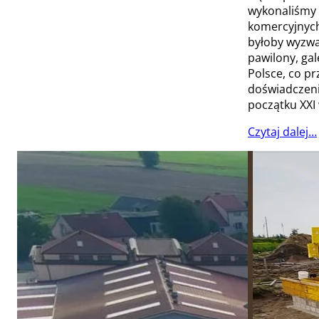
wykonaliśmy 
komercyjnych
byłoby wyzwa
pawilony, gal
Polsce, co p
doświadczenie
początku XXI
Czytaj dalej…