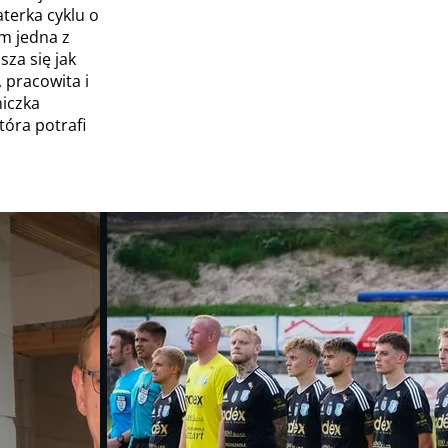
terka cyklu o
m jedna z
za się jak
 pracowita i
niczka
tóra potrafi