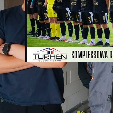
Budujemy nie tylko domy –
Turhen kibicuje
Jeziorakowi Iława
2025-08-22
Gramy (dalej) z Jeziorak Iława! Kluby
sportowe to bardzo ważna część lokalnej